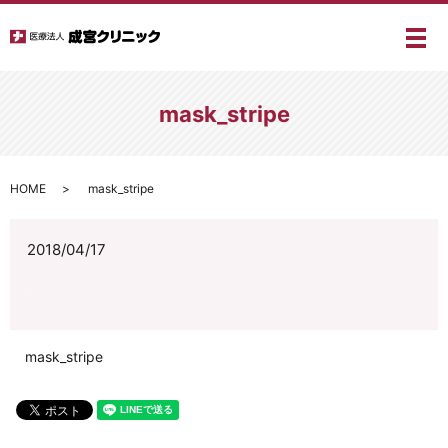
メ
mask_stripe
HOME
mask_stripe
2018/04/17
mask_stripe